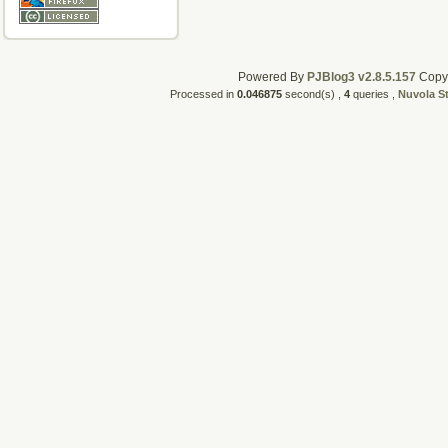
Powered By
PJBlog3 v2.8.5.157
CopyR
Processed in
0.046875
second(s) ,
4
queries ,
Nuvola S