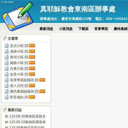
真耶穌教會東南區辦事處
辦事處地址： 臺東市傳廣路129號 電話： 089一345642 傳真：089
最新消息
小區消息
下載區
長青學苑
農特產銷
主選單
忠北小區 [0]
成南小區 [0]
東河小區 [0]
鐵路小區 [0]
台東小區 [0]
金良小區 [0]
長青學苑組織表 [0]
老人日托 [0]
農特產銷組織表 [0]
影音連結 [4]
最新日誌
115.08.30東南區長執夫
婦進修會(忠孝)
115.08.19東南區傳道者
靈修會(瑞源)
115.08東南區安息日領