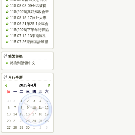
會表
115.08.08-09全區彼得
團契聯誼會(南寮)...
115(2026)真耶穌教會臺
灣傳教100周年~東...
115.08.15-17旅外大專
成長營(芝田)
115.06.21第25-1次區會
議(會議紀錄)
115(2026)下半年詩班協
助佈道會公文
115.07.12-13東南區生
命體驗活動(美和)...
115.07.26東南區詩班指
揮人員研習(臺東)
简繁转换
轉換到繁體中文
月行事曆
2025年4月
日
一
二
三
四
五
六
30
31
1
2
3
4
5
6
7
8
9
10
11
12
13
14
15
16
17
18
19
20
21
22
23
24
25
26
27
28
29
30
1
2
3