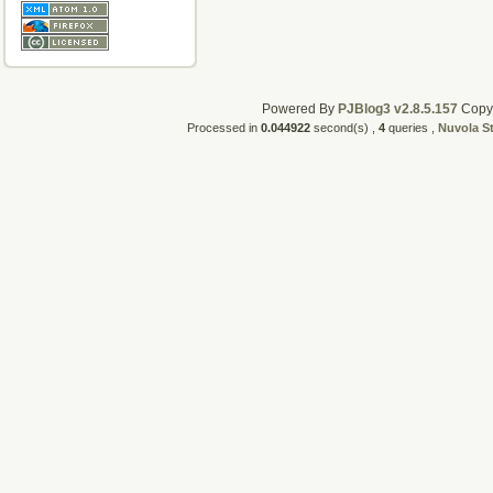
Powered By
PJBlog3 v2.8.5.157
CopyR
Processed in
0.044922
second(s) ,
4
queries ,
Nuvola S