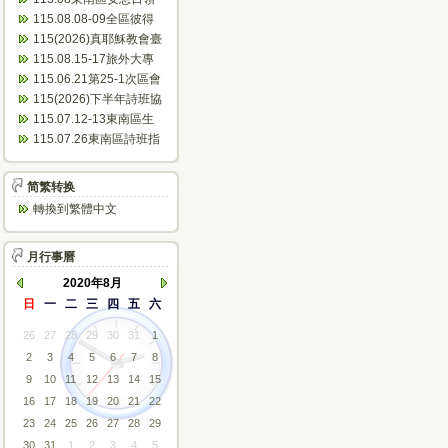
會表
115.08.08-09全區彼得
團契聯誼會(南寮)...
115(2026)真耶穌教會臺
灣傳教100周年~東...
115.08.15-17旅外大專
成長營(芝田)
115.06.21第25-1次區會
議(會議紀錄)
115(2026)下半年詩班協
助佈道會公文
115.07.12-13東南區生
命體驗活動(美和)...
115.07.26東南區詩班指
揮人員研習(臺東)
简繁转换
轉換到繁體中文
月行事曆
2020年8月
日
一
二
三
四
五
六
26
27
28
29
30
31
1
2
3
4
5
6
7
8
9
10
11
12
13
14
15
16
17
18
19
20
21
22
23
24
25
26
27
28
29
30
31
1
2
3
4
5