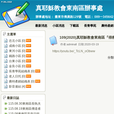
真耶穌教會東南區辦事處
辦事處地址： 臺東市傳廣路129號 電話： 089一345642 傳真：089
最新消息
小區消息
下載區
長青學苑
農特產銷
主選單
109(2020)真耶穌教會東南區
忠北小區 [0]
作者:adminall 日期:2020-03-19
成南小區 [0]
東河小區 [0]
https://youtu.be/_TcLN_oObww
鐵路小區 [0]
分類
台東小區 [0]
金良小區 [0]
長青學苑組織表 [0]
老人日托 [0]
農特產銷組織表 [0]
影音連結 [4]
最新日誌
115.08.30東南區長執夫
婦進修會(忠孝)
115.08.19東南區傳道者
靈修會(瑞源)
115.08東南區安息日領