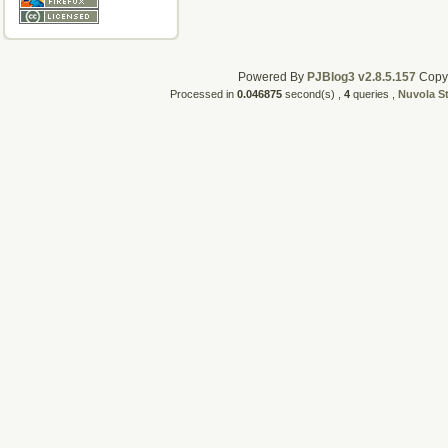
Powered By
PJBlog3 v2.8.5.157
CopyR
Processed in
0.046875
second(s) ,
4
queries ,
Nuvola S