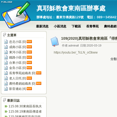
真耶穌教會東南區辦事處
辦事處地址： 臺東市傳廣路129號 電話： 089一345642 傳真：089
最新消息
小區消息
下載區
長青學苑
農特產銷
主選單
109(2020)真耶穌教會東南區
忠北小區 [0]
作者:adminall 日期:2020-03-19
成南小區 [0]
東河小區 [0]
https://youtu.be/_TcLN_oObww
鐵路小區 [0]
分類
台東小區 [0]
金良小區 [0]
長青學苑組織表 [0]
老人日托 [0]
農特產銷組織表 [0]
影音連結 [4]
最新日誌
115.08.30東南區長執夫
婦進修會(忠孝)
115.08.19東南區傳道者
靈修會(瑞源)
115.08東南區安息日領