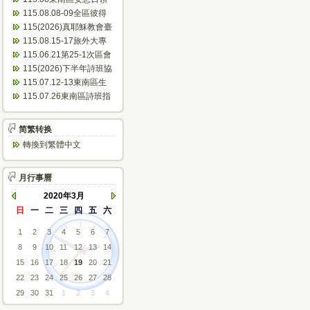
會表
115.08.08-09全區彼得
團契聯誼會(南寮)...
115(2026)真耶穌教會臺
灣傳教100周年~東...
115.08.15-17旅外大專
成長營(芝田)
115.06.21第25-1次區會
議(會議紀錄)
115(2026)下半年詩班協
助佈道會公文
115.07.12-13東南區生
命體驗活動(美和)...
115.07.26東南區詩班指
揮人員研習(臺東)
简繁转换
轉換到繁體中文
月行事曆
2020年3月
日
一
二
三
四
五
六
1
2
3
4
5
6
7
8
9
10
11
12
13
14
15
16
17
18
19
20
21
22
23
24
25
26
27
28
29
30
31
1
2
3
4