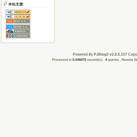
本站支援
Powered By
PJBlog3 v2.8.5.157
CopyR
Processed in
0.046875
second(s) ,
4
queries ,
Nuvola S