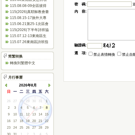
密 碼:
會表
115.08.08-09全區彼得
團契聯誼會(南寮)...
內 容:
115(2026)真耶穌教會臺
灣傳教100周年~東...
115.08.15-17旅外大專
成長營(芝田)
115.06.21第25-1次區會
議(會議紀錄)
115(2026)下半年詩班協
助佈道會公文
115.07.12-13東南區生
命體驗活動(美和)...
115.07.26東南區詩班指
驗證碼:
揮人員研習(臺東)
選 項:
禁止表情轉換
禁止自
简繁转换
轉換到繁體中文
月行事曆
2026年8月
日
一
二
三
四
五
六
26
27
28
29
30
31
1
2
3
4
5
6
7
8
9
10
11
12
13
14
15
16
17
18
19
20
21
22
23
24
25
26
27
28
29
30
31
1
2
3
4
5