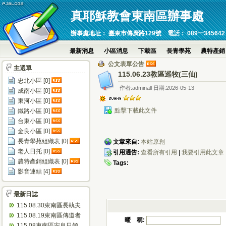
真耶穌教會東南區辦事處
辦事處地址： 臺東市傳廣路129號 電話： 089一345642 傳真：089
最新消息
小區消息
下載區
長青學苑
農特產銷
公文表單公告
主選單
115.06.23教區巡牧(三仙)
忠北小區 [0]
作者:adminall 日期:2026-05-13
成南小區 [0]
東河小區 [0]
點擊下載此文件
鐵路小區 [0]
台東小區 [0]
金良小區 [0]
長青學苑組織表 [0]
文章來自:
本站原創
老人日托 [0]
引用通告:
查看所有引用
|
我要引用此文章
農特產銷組織表 [0]
Tags:
影音連結 [4]
最新日誌
115.08.30東南區長執夫
婦進修會(忠孝)
115.08.19東南區傳道者
暱 稱:
靈修會(瑞源)
115.08東南區安息日領