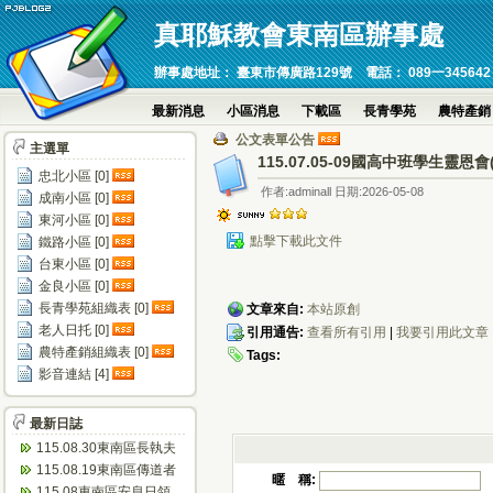
真耶穌教會東南區辦事處
辦事處地址： 臺東市傳廣路129號 電話： 089一345642 傳真：089
最新消息
小區消息
下載區
長青學苑
農特產銷
公文表單公告
主選單
115.07.05-09國高中班學生靈恩會
忠北小區 [0]
作者:adminall 日期:2026-05-08
成南小區 [0]
東河小區 [0]
點擊下載此文件
鐵路小區 [0]
台東小區 [0]
金良小區 [0]
長青學苑組織表 [0]
文章來自:
本站原創
老人日托 [0]
引用通告:
查看所有引用
|
我要引用此文章
農特產銷組織表 [0]
Tags:
影音連結 [4]
最新日誌
115.08.30東南區長執夫
婦進修會(忠孝)
115.08.19東南區傳道者
暱 稱:
靈修會(瑞源)
115.08東南區安息日領