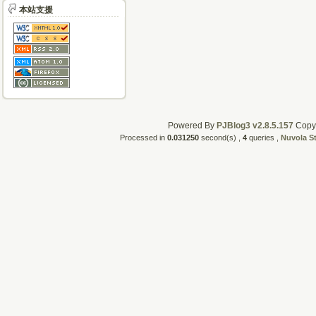
本站支援
Powered By
PJBlog3 v2.8.5.157
CopyR
Processed in
0.031250
second(s) ,
4
queries ,
Nuvola S