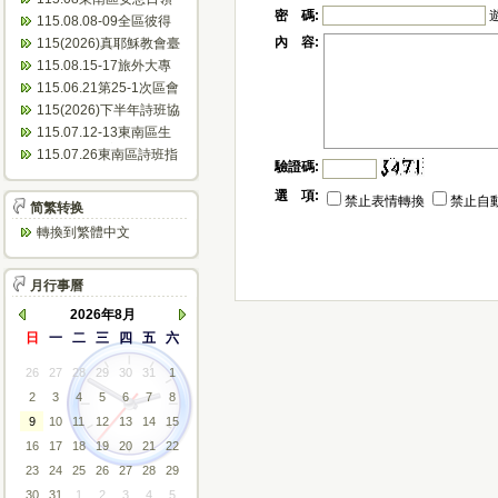
密 碼:
會表
115.08.08-09全區彼得
團契聯誼會(南寮)...
內 容:
115(2026)真耶穌教會臺
灣傳教100周年~東...
115.08.15-17旅外大專
成長營(芝田)
115.06.21第25-1次區會
議(會議紀錄)
115(2026)下半年詩班協
助佈道會公文
115.07.12-13東南區生
命體驗活動(美和)...
115.07.26東南區詩班指
驗證碼:
揮人員研習(臺東)
選 項:
禁止表情轉換
禁止自
简繁转换
轉換到繁體中文
月行事曆
2026年8月
日
一
二
三
四
五
六
26
27
28
29
30
31
1
2
3
4
5
6
7
8
9
10
11
12
13
14
15
16
17
18
19
20
21
22
23
24
25
26
27
28
29
30
31
1
2
3
4
5