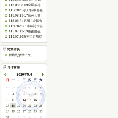
會表
115.08.08-09全區彼得
團契聯誼會(南寮)...
115(2026)真耶穌教會臺
灣傳教100周年~東...
115.08.15-17旅外大專
成長營(芝田)
115.06.21第25-1次區會
議(會議紀錄)
115(2026)下半年詩班協
助佈道會公文
115.07.12-13東南區生
命體驗活動(美和)...
115.07.26東南區詩班指
揮人員研習(臺東)
简繁转换
轉換到繁體中文
月行事曆
2026年5月
日
一
二
三
四
五
六
26
27
28
29
30
1
2
3
4
5
6
7
8
9
10
11
12
13
14
15
16
17
18
19
20
21
22
23
24
25
26
27
28
29
30
31
1
2
3
4
5
6