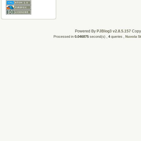
Powered By
PJBlog3 v2.8.5.157
CopyR
Processed in
0.046875
second(s) ,
4
queries ,
Nuvola S