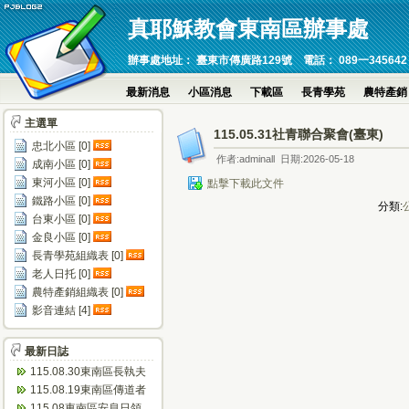
真耶穌教會東南區辦事處
辦事處地址： 臺東市傳廣路129號 電話： 089一345642 傳真：089
最新消息
小區消息
下載區
長青學苑
農特產銷
主選單
115.05.31社青聯合聚會(臺東)
忠北小區 [0]
作者:adminall 日期:2026-05-18
成南小區 [0]
東河小區 [0]
點擊下載此文件
鐵路小區 [0]
分類:
台東小區 [0]
金良小區 [0]
長青學苑組織表 [0]
老人日托 [0]
農特產銷組織表 [0]
影音連結 [4]
最新日誌
115.08.30東南區長執夫
婦進修會(忠孝)
115.08.19東南區傳道者
靈修會(瑞源)
115.08東南區安息日領