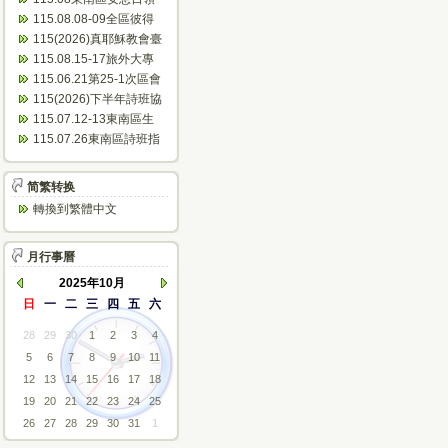
會表
115.08.08-09全區彼得
團契聯誼會(南寮)...
115(2026)真耶穌教會臺
灣傳教100周年~東...
115.08.15-17旅外大專
成長營(芝田)
115.06.21第25-1次區會
議(會議紀錄)
115(2026)下半年詩班協
助佈道會公文
115.07.12-13東南區生
命體驗活動(美和)...
115.07.26東南區詩班指
揮人員研習(臺東)
简繁转换
轉換到繁體中文
月行事曆
2025年10月
日
一
二
三
四
五
六
28
29
30
1
2
3
4
5
6
7
8
9
10
11
12
13
14
15
16
17
18
19
20
21
22
23
24
25
26
27
28
29
30
31
1