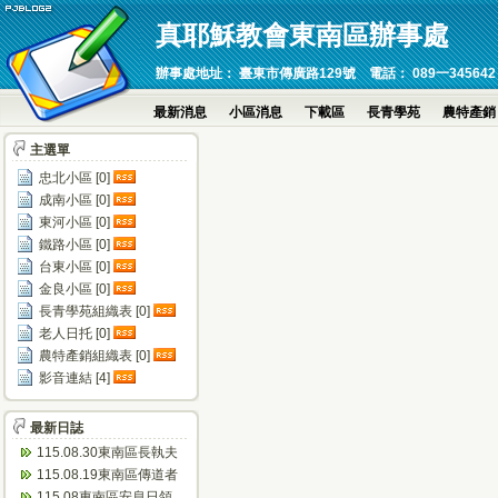
真耶穌教會東南區辦事處
辦事處地址： 臺東市傳廣路129號 電話： 089一345642 傳真：089
最新消息
小區消息
下載區
長青學苑
農特產銷
主選單
忠北小區 [0]
成南小區 [0]
東河小區 [0]
鐵路小區 [0]
台東小區 [0]
金良小區 [0]
長青學苑組織表 [0]
老人日托 [0]
農特產銷組織表 [0]
影音連結 [4]
最新日誌
115.08.30東南區長執夫
婦進修會(忠孝)
115.08.19東南區傳道者
靈修會(瑞源)
115.08東南區安息日領