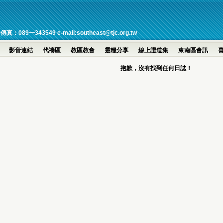
一343549 e-mail:southeast@tjc.org.tw
影音連結
代禱區
教區教會
靈糧分享
線上證道集
東南區會訊
抱歉，沒有找到任何日誌！