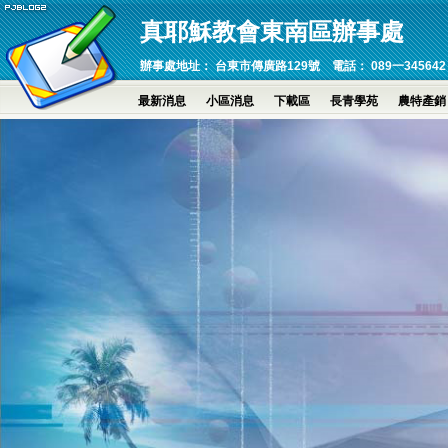
真耶穌教會東南區辦事處
辦事處地址： 台東市傳廣路129號 電話： 089一345642 傳真：089
最新消息
小區消息
下載區
長青學苑
農特產銷