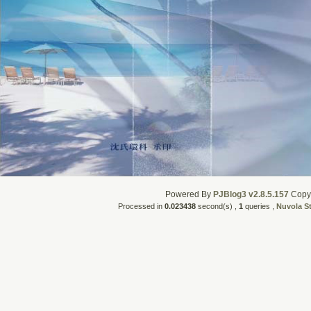
Powered By
PJBlog3 v2.8.5.157
CopyR
Processed in
0.023438
second(s) ,
1
queries ,
Nuvola S