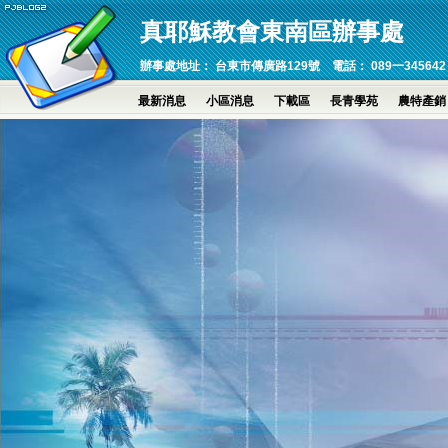
真耶穌教會東南區辦事處
辦事處地址： 台東市傳廣路129號 電話： 089一345642 傳真：089
最新消息
小區消息
下載區
長青學苑
農特產銷