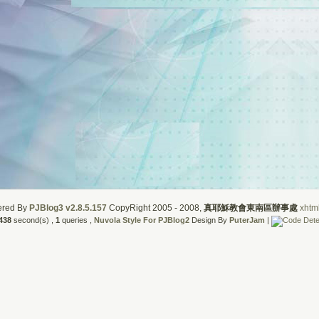
red By
PJBlog3 v2.8.5.157
CopyRight 2005 - 2008,
真耶穌教會東南區辦事處
xhtm
438
second(s) ,
1
queries ,
Nuvola Style For PJBlog2
Design By
PuterJam
|