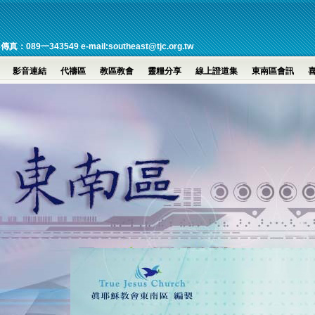
一343549 e-mail:southeast@tjc.org.tw
影音連結
代禱區
教區教會
靈糧分享
線上證道集
東南區會訊