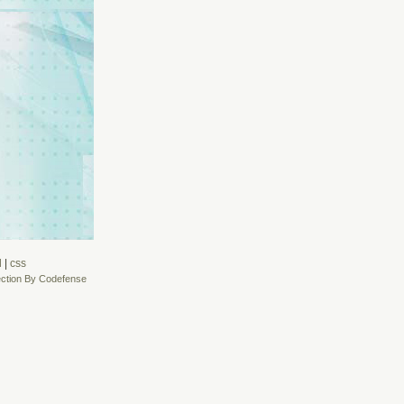
l
|
css